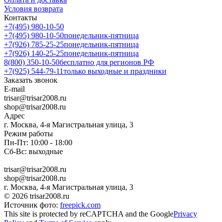
Условия возврата
Контакты
+7(495) 980-10-50
+7(495) 980-10-50
понедельник-пятница
+7(926) 785-25-25
понедельник-пятница
+7(926) 140-25-25
понедельник-пятница
8(800) 350-10-50
бесплатно для регионов РФ
+7(925) 544-79-11
только выходные и праздники
Заказать звонок
E-mail
trisar@trisar2008.ru
shop@trisar2008.ru
Адрес
г. Москва, 4-я Магистральная улица, 3
Режим работы
Пн-Пт: 10:00 - 18:00
Сб-Вс: выходные
trisar@trisar2008.ru
shop@trisar2008.ru
г. Москва, 4-я Магистральная улица, 3
© 2026 trisar2008.ru
Источник фото:
freepick.com
This site is protected by reCAPTCHA and the Google
Privacy