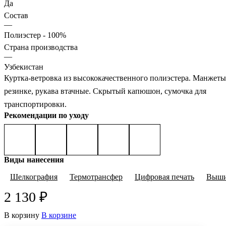
Да
Состав
—
Полиэстер - 100%
Страна производства
—
Узбекистан
Куртка-ветровка из высококачественного полиэстера. Манжеты
резинке, рукава втачные. Скрытый капюшон, сумочка для
транспортировки.
Рекомендации по уходу
Виды нанесения
Шелкография
Термотрансфер
Цифровая печать
Выши
2 130 ₽
В корзину
В корзине