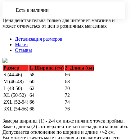
Есть в наличии
Цена действительна только для интернет-магазина и
может отличаться от цен в розничных магазинах
Детализация размеров
Макет
Отзывы
Размер
1. Ширина (см)
2. Длина (см)
S (44-46)
58
66
M (46-48)
60
68
L (48-50)
62
70
XL (50-52)
64
72
2XL (52-54)
66
74
3XL (54-56)
68
76
Замеры ширины (1) - 2-4 см ниже нижних точек проймы.
Замер длины (2) - от верхней точки плеча до низа подгиба.
Допускается отклонение по ширине и длине +/-2 см.
Вы можете скачать макет изделия и ознакомиться с его