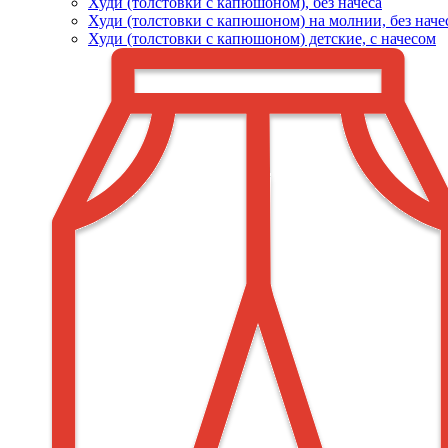
Худи (толстовки c капюшоном), без начеса
Худи (толстовки с капюшоном) на молнии, без наче
Худи (толстовки c капюшоном) детские, с начесом