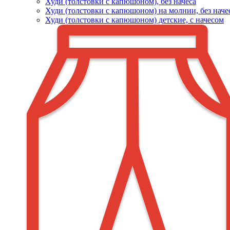
Худи (толстовки c капюшоном), без начеса
Худи (толстовки с капюшоном) на молнии, без наче
Худи (толстовки c капюшоном) детские, с начесом