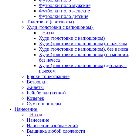
Футболки поло мужские
Футболки поло женские
Футболки поло детские
Толстовки (свитшоты)
Худи (толстовки с капюшоном)
Назад
Худи (толстовки с капюшоном)
Худи (толстовки c капюшоном), с начесом
Худи (толстовки c капюшоном), без начеса
Худи (толстовки с капюшоном) на молнии,
без начеса
Худи (толстовки c капюшоном) детские, с
начесом
Брюки трикотажные
Ветровки
Жилеты
Бейсболки (кепки)
Козырек
Сумки шопперы
Нанесение
Назад
Нанесение
Нанесение изображений
Вышивка любой сложности