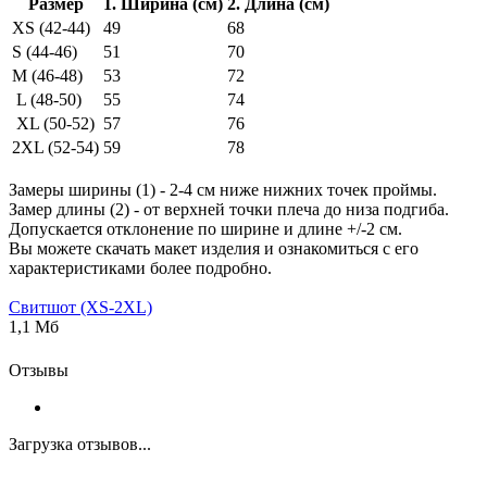
Размер
1. Ширина (см)
2. Длина (см)
XS (42-44)
49
68
S (44-46)
51
70
M (46-48)
53
72
L (48-50)
55
74
XL (50-52)
57
76
2XL (52-54)
59
78
Замеры ширины (1) - 2-4 см ниже нижних точек проймы.
Замер длины (2) - от верхней точки плеча до низа подгиба.
Допускается отклонение по ширине и длине +/-2 см.
Вы можете скачать макет изделия и ознакомиться с его
характеристиками более подробно.
Свитшот (XS-2XL)
1,1 Мб
Отзывы
Загрузка отзывов...