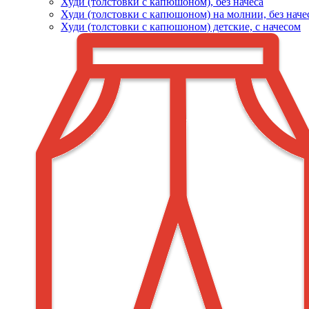
Худи (толстовки c капюшоном), без начеса
Худи (толстовки с капюшоном) на молнии, без наче
Худи (толстовки c капюшоном) детские, с начесом