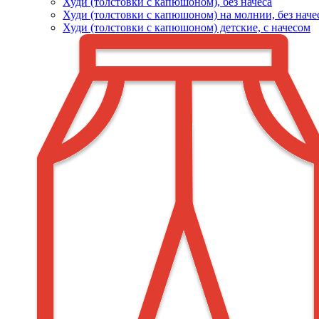
Худи (толстовки c капюшоном), без начеса
Худи (толстовки с капюшоном) на молнии, без наче
Худи (толстовки c капюшоном) детские, с начесом