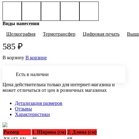
Виды нанесения
Шелкография
Термотрансфер
Цифровая печать
Выши
585 ₽
В корзину
В корзине
Есть в наличии
Цена действительна только для интернет-магазина и
может отличаться от цен в розничных магазинах
Детализация размеров
Отзывы
Характеристики
Размер
1. Ширина (см)
2. Длина (см)
XS (42-44)
46
68