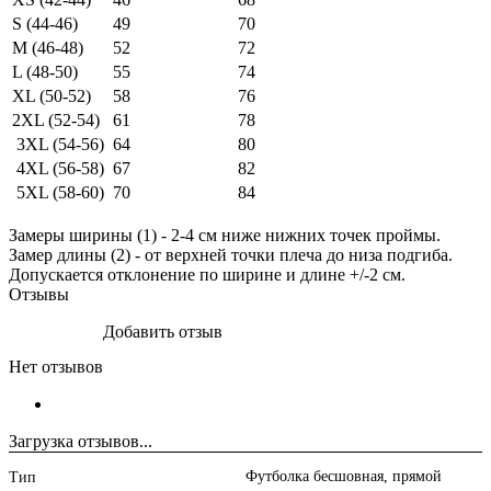
S (44-46)
49
70
M (46-48)
52
72
L (48-50)
55
74
XL (50-52)
58
76
2XL (52-54)
61
78
3XL (54-56)
64
80
4XL (56-58)
67
82
5XL (58-60)
70
84
Замеры ширины (1) - 2-4 см ниже нижних точек проймы.
Замер длины (2) - от верхней точки плеча до низа подгиба.
Допускается отклонение по ширине и длине +/-2 см.
Отзывы
Добавить отзыв
Нет отзывов
Загрузка отзывов...
Футболка бесшовная, прямой
Тип