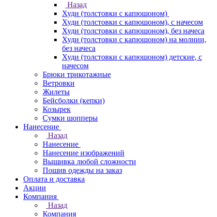
Назад
Худи (толстовки с капюшоном)
Худи (толстовки c капюшоном), с начесом
Худи (толстовки c капюшоном), без начеса
Худи (толстовки с капюшоном) на молнии,
без начеса
Худи (толстовки c капюшоном) детские, с
начесом
Брюки трикотажные
Ветровки
Жилеты
Бейсболки (кепки)
Козырек
Сумки шопперы
Нанесение
Назад
Нанесение
Нанесение изображений
Вышивка любой сложности
Пошив одежды на заказ
Оплата и доставка
Акции
Компания
Назад
Компания