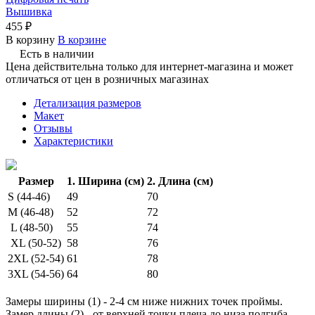
Вышивка
455 ₽
В корзину
В корзине
Есть в наличии
Цена действительна только для интернет-магазина и может
отличаться от цен в розничных магазинах
Детализация размеров
Макет
Отзывы
Характеристики
Размер
1. Ширина (см)
2. Длина (см)
S (44-46)
49
70
M (46-48)
52
72
L (48-50)
55
74
XL (50-52)
58
76
2XL (52-54)
61
78
3XL (54-56)
64
80
Замеры ширины (1) - 2-4 см ниже нижних точек проймы.
Замер длины (2) - от верхней точки плеча до низа подгиба.