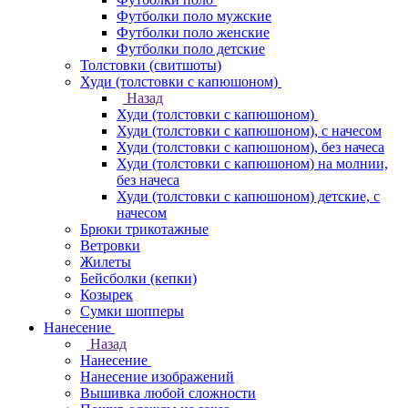
Футболки поло мужские
Футболки поло женские
Футболки поло детские
Толстовки (свитшоты)
Худи (толстовки с капюшоном)
Назад
Худи (толстовки с капюшоном)
Худи (толстовки c капюшоном), с начесом
Худи (толстовки c капюшоном), без начеса
Худи (толстовки с капюшоном) на молнии,
без начеса
Худи (толстовки c капюшоном) детские, с
начесом
Брюки трикотажные
Ветровки
Жилеты
Бейсболки (кепки)
Козырек
Сумки шопперы
Нанесение
Назад
Нанесение
Нанесение изображений
Вышивка любой сложности