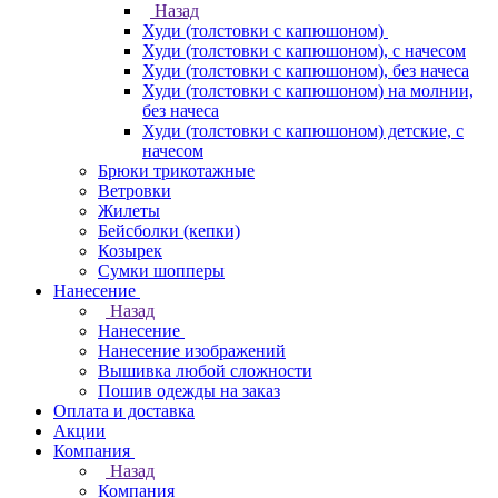
Назад
Худи (толстовки с капюшоном)
Худи (толстовки c капюшоном), с начесом
Худи (толстовки c капюшоном), без начеса
Худи (толстовки с капюшоном) на молнии,
без начеса
Худи (толстовки c капюшоном) детские, с
начесом
Брюки трикотажные
Ветровки
Жилеты
Бейсболки (кепки)
Козырек
Сумки шопперы
Нанесение
Назад
Нанесение
Нанесение изображений
Вышивка любой сложности
Пошив одежды на заказ
Оплата и доставка
Акции
Компания
Назад
Компания