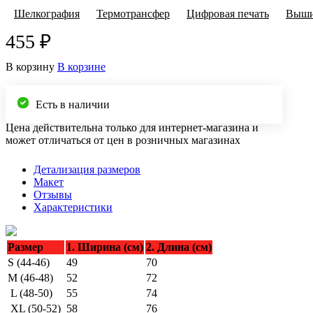
Шелкография
Термотрансфер
Цифровая печать
Выши
455 ₽
В корзину
В корзине
Есть в наличии
Цена действительна только для интернет-магазина и
может отличаться от цен в розничных магазинах
Детализация размеров
Макет
Отзывы
Характеристики
Размер
1. Ширина (см)
2. Длина (см)
S (44-46)
49
70
M (46-48)
52
72
L (48-50)
55
74
XL (50-52)
58
76