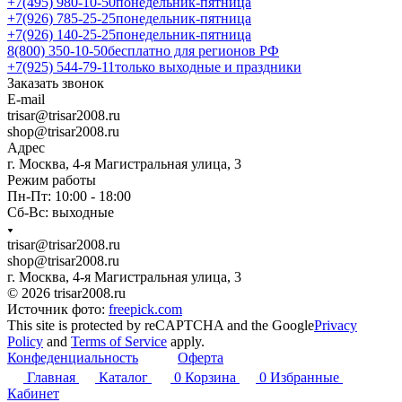
+7(495) 980-10-50
понедельник-пятница
+7(926) 785-25-25
понедельник-пятница
+7(926) 140-25-25
понедельник-пятница
8(800) 350-10-50
бесплатно для регионов РФ
+7(925) 544-79-11
только выходные и праздники
Заказать звонок
E-mail
trisar@trisar2008.ru
shop@trisar2008.ru
Адрес
г. Москва, 4-я Магистральная улица, 3
Режим работы
Пн-Пт: 10:00 - 18:00
Сб-Вс: выходные
trisar@trisar2008.ru
shop@trisar2008.ru
г. Москва, 4-я Магистральная улица, 3
© 2026 trisar2008.ru
Источник фото:
freepick.com
This site is protected by reCAPTCHA and the Google
Privacy
Policy
and
Terms of Service
apply.
Конфеденциальность
Оферта
Главная
Каталог
0
Корзина
0
Избранные
Кабинет