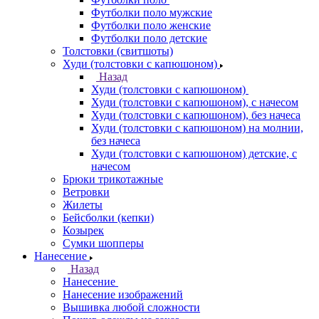
Футболки поло мужские
Футболки поло женские
Футболки поло детские
Толстовки (свитшоты)
Худи (толстовки с капюшоном)
Назад
Худи (толстовки с капюшоном)
Худи (толстовки c капюшоном), с начесом
Худи (толстовки c капюшоном), без начеса
Худи (толстовки с капюшоном) на молнии,
без начеса
Худи (толстовки c капюшоном) детские, с
начесом
Брюки трикотажные
Ветровки
Жилеты
Бейсболки (кепки)
Козырек
Сумки шопперы
Нанесение
Назад
Нанесение
Нанесение изображений
Вышивка любой сложности