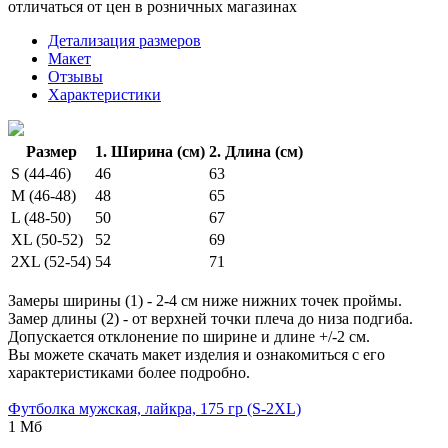
отличаться от цен в розничных магазинах
Детализация размеров
Макет
Отзывы
Характеристики
Размер
1. Ширина (см)
2. Длина (см)
S (44-46)
46
63
M (46-48)
48
65
L (48-50)
50
67
XL (50-52)
52
69
2XL (52-54)
54
71
Замеры ширины (1) - 2-4 см ниже нижних точек проймы.
Замер длины (2) - от верхней точки плеча до низа подгиба.
Допускается отклонение по ширине и длине +/-2 см.
Вы можете скачать макет изделия и ознакомиться с его
характеристиками более подробно.
Футболка мужская, лайкра, 175 гр (S-2XL)
1 Мб