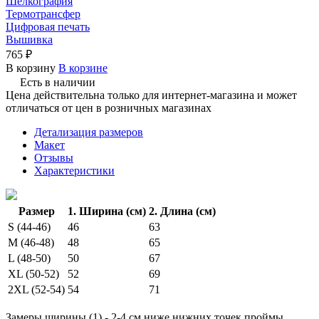
Шелкография
Термотрансфер
Цифровая печать
Вышивка
765 ₽
В корзину
В корзине
Есть в наличии
Цена действительна только для интернет-магазина и может
отличаться от цен в розничных магазинах
Детализация размеров
Макет
Отзывы
Характеристики
Размер
1. Ширина (см)
2. Длина (см)
S (44-46)
46
63
M (46-48)
48
65
L (48-50)
50
67
XL (50-52)
52
69
2XL (52-54)
54
71
Замеры ширины (1) - 2-4 см ниже нижних точек проймы.