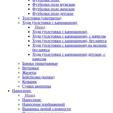
Футболки поло мужские
Футболки поло женские
Футболки поло детские
Толстовки (свитшоты)
Худи (толстовки с капюшоном)
Назад
Худи (толстовки с капюшоном)
Худи (толстовки c капюшоном), с начесом
Худи (толстовки c капюшоном), без начеса
Худи (толстовки с капюшоном) на молнии,
без начеса
Худи (толстовки c капюшоном) детские, с
начесом
Брюки трикотажные
Ветровки
Жилеты
Бейсболки (кепки)
Козырек
Сумки шопперы
Нанесение
Назад
Нанесение
Нанесение изображений
Вышивка любой сложности